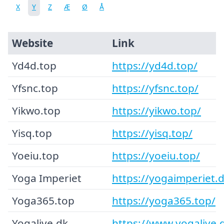
X
Y
Z
Æ
Ø
Å
Website
Link
Yd4d.top
https://yd4d.top/
Yfsnc.top
https://yfsnc.top/
Yikwo.top
https://yikwo.top/
Yisq.top
https://yisq.top/
Yoeiu.top
https://yoeiu.top/
Yoga Imperiet
https://yogaimperiet.d
Yoga365.top
https://yoga365.top/
Yogalive.dk
https://www.yogalive.