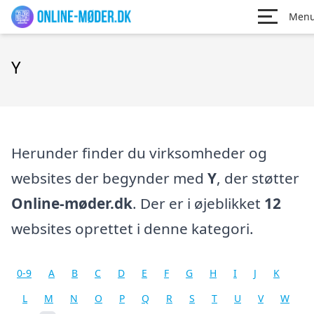
Men
Y
Herunder finder du virksomheder og
websites der begynder med
Y
, der støtter
Online-møder.dk
. Der er i øjeblikket
12
websites oprettet i denne kategori.
0-9
A
B
C
D
E
F
G
H
I
J
K
L
M
N
O
P
Q
R
S
T
U
V
W