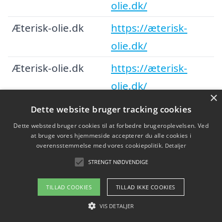
olie.dk/
Æterisk-olie.dk
https://æterisk-
olie.dk/
Æterisk-olie.dk
https://æterisk-
olie.dk/
×
Æterisk-olie.dk
https://æterisk-
Dette website bruger tracking cookies
olie.dk/
Dette websted bruger cookies til at forbedre brugeroplevelsen. Ved
at bruge vores hjemmeside accepterer du alle cookies i
Æterisk-olie.dk
https://æterisk-
overensstemmelse med vores cookiepolitik.
Detaljer
STRENGT NØDVENDIGE
olie.dk/
Æterisk-olie.dk
https://æterisk-
TILLAD COOKIES
TILLAD IKKE COOKIES
olie.dk/
VIS DETALJER