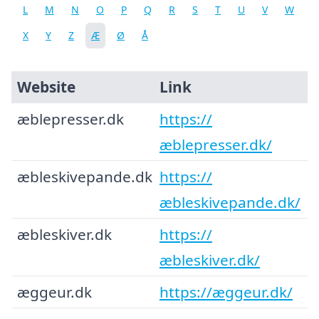
L
M
N
O
P
Q
R
S
T
U
V
W
X
Y
Z
Æ
Ø
Å
Website
Link
æblepresser.dk
https://
æblepresser.dk/
æbleskivepande.dk
https://
æbleskivepande.dk/
æbleskiver.dk
https://
æbleskiver.dk/
æggeur.dk
https://æggeur.dk/