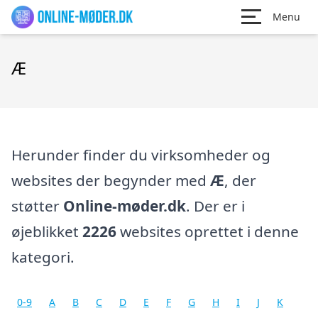
Menu
Æ
Herunder finder du virksomheder og
websites der begynder med
Æ
, der
støtter
Online-møder.dk
. Der er i
øjeblikket
2226
websites oprettet i denne
kategori.
0-9
A
B
C
D
E
F
G
H
I
J
K