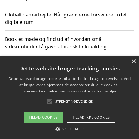
Globalt samarbejde: Når grænserne forsvinder i det
digitale rum
Book et møde og find ud af hvordan små
virksomheder få gavn af dansk linkbuilding
×
Hold et online møde med en potentiel SEO-konsulent
Dette website bruger tracking cookies
får du indgår et samarbejde
Dette websted bruger cookies til at forbedre brugeroplevelsen. Ved
at bruge vores hjemmeside accepterer du alle cookies i
Hold et møde med en WordPress ekspert og vælg den
overensstemmelse med vores cookiepolitik.
Detaljer
mest professionelle til at vedligeholde din løsning
STRENGT NØDVENDIGE
TILLAD COOKIES
TILLAD IKKE COOKIES
Copyright 2026 - Pilanto Aps
VIS DETALJER
Om / kontakt
Blog
Betingelser