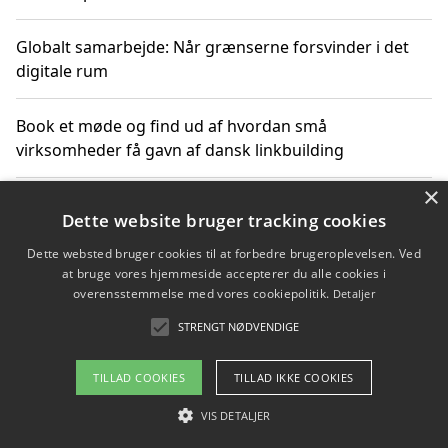
Globalt samarbejde: Når grænserne forsvinder i det
digitale rum
Book et møde og find ud af hvordan små
virksomheder få gavn af dansk linkbuilding
×
Hold et online møde med en potentiel SEO-konsulent
Dette website bruger tracking cookies
får du indgår et samarbejde
Dette websted bruger cookies til at forbedre brugeroplevelsen. Ved
at bruge vores hjemmeside accepterer du alle cookies i
Hold et møde med en WordPress ekspert og vælg den
overensstemmelse med vores cookiepolitik.
Detaljer
mest professionelle til at vedligeholde din løsning
STRENGT NØDVENDIGE
TILLAD COOKIES
TILLAD IKKE COOKIES
Copyright 2026 - Pilanto Aps
VIS DETALJER
Om / kontakt
Blog
Betingelser