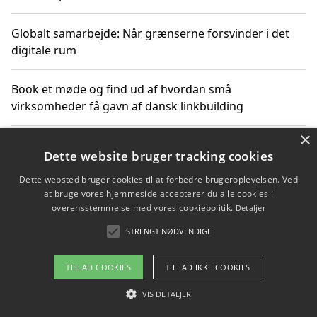
Globalt samarbejde: Når grænserne forsvinder i det
digitale rum
Book et møde og find ud af hvordan små
virksomheder få gavn af dansk linkbuilding
×
Hold et online møde med en potentiel SEO-konsulent
Dette website bruger tracking cookies
får du indgår et samarbejde
Dette websted bruger cookies til at forbedre brugeroplevelsen. Ved
at bruge vores hjemmeside accepterer du alle cookies i
Hold et møde med en WordPress ekspert og vælg den
overensstemmelse med vores cookiepolitik.
Detaljer
mest professionelle til at vedligeholde din løsning
STRENGT NØDVENDIGE
TILLAD COOKIES
TILLAD IKKE COOKIES
Copyright 2026 - Pilanto Aps
VIS DETALJER
Om / kontakt
Blog
Betingelser