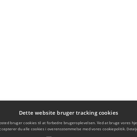
Dette website bruger tracking cookies
sted bruger cookies til at forbedre brugeroplevelsen. Ved at bruge vores 
ccepterer du alle cookies i overensstemmelse med vores cookiepolitik.
Detalj