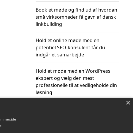
Book et møde og find ud af hvordan
små virksomheder få gavn af dansk
linkbuilding
Hold et online møde med en
potentiel SEO-konsulent får du
indgår et samarbejde
Hold et møde med en WordPress
ekspert og vælg den mest
professionelle til at vedligeholde din
løsning
×
hjemmeside
er
Om / kontakt
Blog
Betingelser