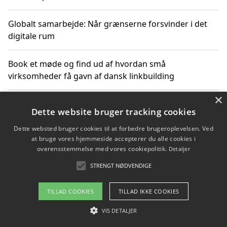
Globalt samarbejde: Når grænserne forsvinder i det
digitale rum
Book et møde og find ud af hvordan små
virksomheder få gavn af dansk linkbuilding
×
Hold et online møde med en potentiel SEO-konsulent
Dette website bruger tracking cookies
får du indgår et samarbejde
Dette websted bruger cookies til at forbedre brugeroplevelsen. Ved
at bruge vores hjemmeside accepterer du alle cookies i
Hold et møde med en WordPress ekspert og vælg den
overensstemmelse med vores cookiepolitik.
Detaljer
mest professionelle til at vedligeholde din løsning
STRENGT NØDVENDIGE
TILLAD COOKIES
TILLAD IKKE COOKIES
Copyright 2026 - Pilanto Aps
VIS DETALJER
Om / kontakt
Blog
Betingelser