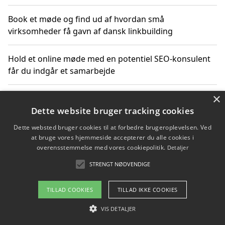
Book et møde og find ud af hvordan små
virksomheder få gavn af dansk linkbuilding
Hold et online møde med en potentiel SEO-konsulent
får du indgår et samarbejde
×
Hold et møde med en WordPress ekspert og vælg den
mest professionelle til at vedligeholde din løsning
Dette website bruger tracking cookies
Dette websted bruger cookies til at forbedre brugeroplevelsen. Ved
at bruge vores hjemmeside accepterer du alle cookies i
overensstemmelse med vores cookiepolitik.
Detaljer
Copyright 2026 - Pilanto Aps
STRENGT NØDVENDIGE
Om / kontakt
Blog
Betingelser
TILLAD COOKIES
TILLAD IKKE COOKIES
VIS DETALJER