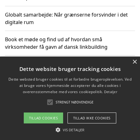
Globalt samarbejde: Når grænserne forsvinder i det
digitale rum
Book et møde og find ud af hvordan små
virksomheder få gavn af dansk linkbuilding
×
Hold et online møde med en potentiel SEO-konsulent
Dette website bruger tracking cookies
får du indgår et samarbejde
Dette websted bruger cookies til at forbedre brugeroplevelsen. Ved
at bruge vores hjemmeside accepterer du alle cookies i
Hold et møde med en WordPress ekspert og vælg den
overensstemmelse med vores cookiepolitik.
Detaljer
mest professionelle til at vedligeholde din løsning
STRENGT NØDVENDIGE
TILLAD COOKIES
TILLAD IKKE COOKIES
Copyright 2026 - Pilanto Aps
VIS DETALJER
Om / kontakt
Blog
Betingelser