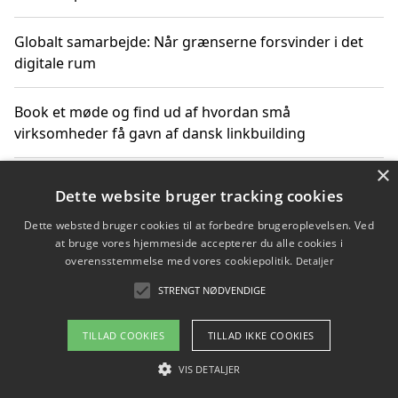
Globalt samarbejde: Når grænserne forsvinder i det
digitale rum
Book et møde og find ud af hvordan små
virksomheder få gavn af dansk linkbuilding
×
Hold et online møde med en potentiel SEO-konsulent
Dette website bruger tracking cookies
får du indgår et samarbejde
Dette websted bruger cookies til at forbedre brugeroplevelsen. Ved
at bruge vores hjemmeside accepterer du alle cookies i
Hold et møde med en WordPress ekspert og vælg den
overensstemmelse med vores cookiepolitik.
Detaljer
mest professionelle til at vedligeholde din løsning
STRENGT NØDVENDIGE
TILLAD COOKIES
TILLAD IKKE COOKIES
Copyright 2026 - Pilanto Aps
VIS DETALJER
Om / kontakt
Blog
Betingelser