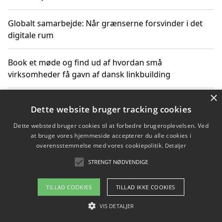
Globalt samarbejde: Når grænserne forsvinder i det
digitale rum
Book et møde og find ud af hvordan små
virksomheder få gavn af dansk linkbuilding
×
Hold et online møde med en potentiel SEO-konsulent
Dette website bruger tracking cookies
får du indgår et samarbejde
Dette websted bruger cookies til at forbedre brugeroplevelsen. Ved
at bruge vores hjemmeside accepterer du alle cookies i
Hold et møde med en WordPress ekspert og vælg den
overensstemmelse med vores cookiepolitik.
Detaljer
mest professionelle til at vedligeholde din løsning
STRENGT NØDVENDIGE
TILLAD COOKIES
TILLAD IKKE COOKIES
Copyright 2026 - Pilanto Aps
VIS DETALJER
Om / kontakt
Blog
Betingelser