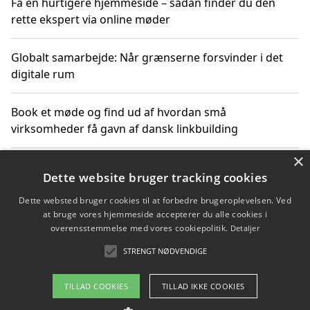
Få en hurtigere hjemmeside – sådan finder du den
rette ekspert via online møder
Globalt samarbejde: Når grænserne forsvinder i det
digitale rum
Book et møde og find ud af hvordan små
virksomheder få gavn af dansk linkbuilding
×
Hold et online møde med en potentiel SEO-konsulent
Dette website bruger tracking cookies
får du indgår et samarbejde
Dette websted bruger cookies til at forbedre brugeroplevelsen. Ved
at bruge vores hjemmeside accepterer du alle cookies i
Hold et møde med en WordPress ekspert og vælg den
overensstemmelse med vores cookiepolitik.
Detaljer
mest professionelle til at vedligeholde din løsning
STRENGT NØDVENDIGE
TILLAD COOKIES
TILLAD IKKE COOKIES
Copyright 2026 - Pilanto Aps