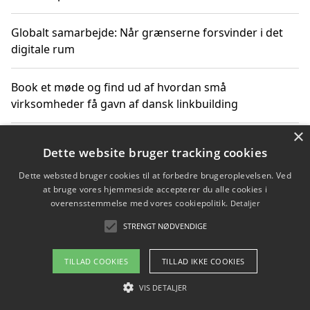
Globalt samarbejde: Når grænserne forsvinder i det
digitale rum
Book et møde og find ud af hvordan små
virksomheder få gavn af dansk linkbuilding
×
Hold et online møde med en potentiel SEO-konsulent
Dette website bruger tracking cookies
får du indgår et samarbejde
Dette websted bruger cookies til at forbedre brugeroplevelsen. Ved
at bruge vores hjemmeside accepterer du alle cookies i
Hold et møde med en WordPress ekspert og vælg den
overensstemmelse med vores cookiepolitik.
Detaljer
mest professionelle til at vedligeholde din løsning
STRENGT NØDVENDIGE
TILLAD COOKIES
TILLAD IKKE COOKIES
Copyright 2026 - Pilanto Aps
VIS DETALJER
Om / kontakt
Blog
Betingelser