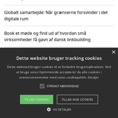
Globalt samarbejde: Når grænserne forsvinder i det
digitale rum
Book et møde og find ud af hvordan små
virksomheder få gavn af dansk linkbuilding
×
Hold et online møde med en potentiel SEO-konsulent
Dette website bruger tracking cookies
får du indgår et samarbejde
Dette websted bruger cookies til at forbedre brugeroplevelsen. Ved
at bruge vores hjemmeside accepterer du alle cookies i
Hold et møde med en WordPress ekspert og vælg den
overensstemmelse med vores cookiepolitik.
Detaljer
mest professionelle til at vedligeholde din løsning
STRENGT NØDVENDIGE
TILLAD COOKIES
TILLAD IKKE COOKIES
Copyright 2026 - Pilanto Aps
VIS DETALJER
Om / kontakt
Blog
Betingelser