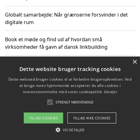
Globalt samarbejde: Når grænserne forsvinder i det
digitale rum
Book et møde og find ud af hvordan små
virksomheder få gavn af dansk linkbuilding
×
Hold et online møde med en potentiel SEO-konsulent
Dette website bruger tracking cookies
får du indgår et samarbejde
Dette websted bruger cookies til at forbedre brugeroplevelsen. Ved
at bruge vores hjemmeside accepterer du alle cookies i
Hold et møde med en WordPress ekspert og vælg den
overensstemmelse med vores cookiepolitik.
Detaljer
mest professionelle til at vedligeholde din løsning
STRENGT NØDVENDIGE
TILLAD COOKIES
TILLAD IKKE COOKIES
Copyright 2026 - Pilanto Aps
VIS DETALJER
Om / kontakt
Blog
Betingelser