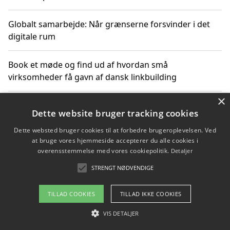
Globalt samarbejde: Når grænserne forsvinder i det
digitale rum
Book et møde og find ud af hvordan små
virksomheder få gavn af dansk linkbuilding
×
Hold et online møde med en potentiel SEO-konsulent
Dette website bruger tracking cookies
får du indgår et samarbejde
Dette websted bruger cookies til at forbedre brugeroplevelsen. Ved
at bruge vores hjemmeside accepterer du alle cookies i
Hold et møde med en WordPress ekspert og vælg den
overensstemmelse med vores cookiepolitik.
Detaljer
mest professionelle til at vedligeholde din løsning
STRENGT NØDVENDIGE
TILLAD COOKIES
TILLAD IKKE COOKIES
Copyright 2026 - Pilanto Aps
VIS DETALJER
Om / kontakt
Blog
Betingelser