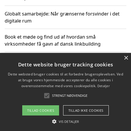
Globalt samarbejde: Når grænserne forsvinder i det
digitale rum
Book et møde og find ud af hvordan små
virksomheder få gavn af dansk linkbuilding
×
Hold et online møde med en potentiel SEO-konsulent
Dette website bruger tracking cookies
får du indgår et samarbejde
Dette websted bruger cookies til at forbedre brugeroplevelsen. Ved
at bruge vores hjemmeside accepterer du alle cookies i
Hold et møde med en WordPress ekspert og vælg den
overensstemmelse med vores cookiepolitik.
Detaljer
mest professionelle til at vedligeholde din løsning
STRENGT NØDVENDIGE
TILLAD COOKIES
TILLAD IKKE COOKIES
Copyright 2026 - Pilanto Aps
VIS DETALJER
Om / kontakt
Blog
Betingelser