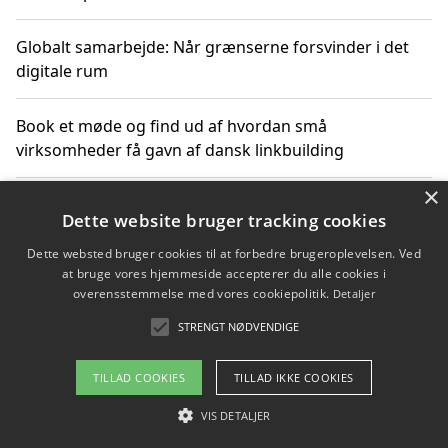
Globalt samarbejde: Når grænserne forsvinder i det
digitale rum
Book et møde og find ud af hvordan små
virksomheder få gavn af dansk linkbuilding
×
Hold et online møde med en potentiel SEO-konsulent
Dette website bruger tracking cookies
får du indgår et samarbejde
Dette websted bruger cookies til at forbedre brugeroplevelsen. Ved
at bruge vores hjemmeside accepterer du alle cookies i
Hold et møde med en WordPress ekspert og vælg den
overensstemmelse med vores cookiepolitik.
Detaljer
mest professionelle til at vedligeholde din løsning
STRENGT NØDVENDIGE
TILLAD COOKIES
TILLAD IKKE COOKIES
Copyright 2026 - Pilanto Aps
VIS DETALJER
Om / kontakt
Blog
Betingelser