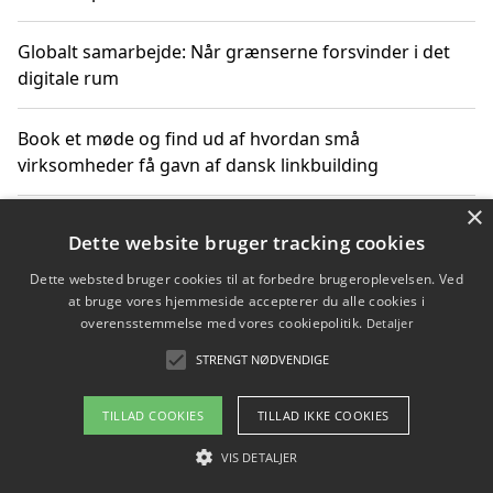
Globalt samarbejde: Når grænserne forsvinder i det
digitale rum
Book et møde og find ud af hvordan små
virksomheder få gavn af dansk linkbuilding
×
Hold et online møde med en potentiel SEO-konsulent
Dette website bruger tracking cookies
får du indgår et samarbejde
Dette websted bruger cookies til at forbedre brugeroplevelsen. Ved
at bruge vores hjemmeside accepterer du alle cookies i
Hold et møde med en WordPress ekspert og vælg den
overensstemmelse med vores cookiepolitik.
Detaljer
mest professionelle til at vedligeholde din løsning
STRENGT NØDVENDIGE
TILLAD COOKIES
TILLAD IKKE COOKIES
Copyright 2026 - Pilanto Aps
VIS DETALJER
Om / kontakt
Blog
Betingelser