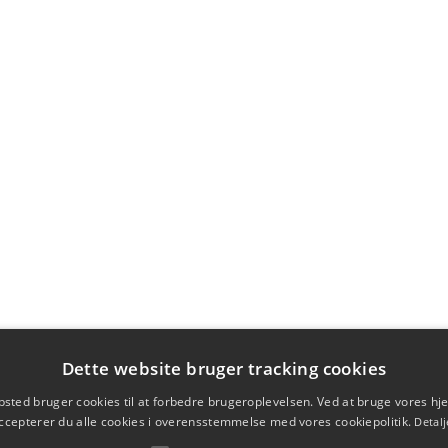
Dette website bruger tracking cookies
sted bruger cookies til at forbedre brugeroplevelsen. Ved at bruge vores 
ccepterer du alle cookies i overensstemmelse med vores cookiepolitik.
Detalj