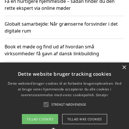
Få en hurtigere hjemmeside – sådan finder du den
rette ekspert via online møder
Globalt samarbejde: Når grænserne forsvinder i det
digitale rum
Book et møde og find ud af hvordan små
virksomheder få gavn af dansk linkbuilding
×
Hold et online møde med en potentiel SEO-konsulent
Dette website bruger tracking cookies
får du indgår et samarbejde
Dette websted bruger cookies til at forbedre brugeroplevelsen. Ved
at bruge vores hjemmeside accepterer du alle cookies i
Hold et møde med en WordPress ekspert og vælg den
overensstemmelse med vores cookiepolitik.
Detaljer
mest professionelle til at vedligeholde din løsning
STRENGT NØDVENDIGE
TILLAD COOKIES
TILLAD IKKE COOKIES
Copyright 2026 - Pilanto Aps