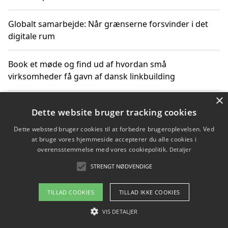
Globalt samarbejde: Når grænserne forsvinder i det
digitale rum
Book et møde og find ud af hvordan små
virksomheder få gavn af dansk linkbuilding
×
Hold et online møde med en potentiel SEO-konsulent
Dette website bruger tracking cookies
får du indgår et samarbejde
Dette websted bruger cookies til at forbedre brugeroplevelsen. Ved
at bruge vores hjemmeside accepterer du alle cookies i
Hold et møde med en WordPress ekspert og vælg den
overensstemmelse med vores cookiepolitik.
Detaljer
mest professionelle til at vedligeholde din løsning
STRENGT NØDVENDIGE
TILLAD COOKIES
TILLAD IKKE COOKIES
Copyright 2026 - Pilanto Aps
VIS DETALJER
Om / kontakt
Blog
Betingelser