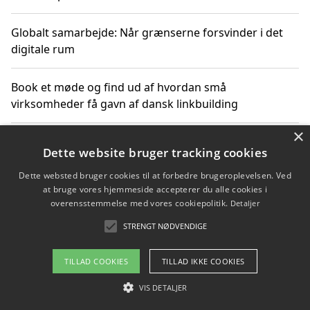
Globalt samarbejde: Når grænserne forsvinder i det
digitale rum
Book et møde og find ud af hvordan små
virksomheder få gavn af dansk linkbuilding
×
Hold et online møde med en potentiel SEO-konsulent
Dette website bruger tracking cookies
får du indgår et samarbejde
Dette websted bruger cookies til at forbedre brugeroplevelsen. Ved
at bruge vores hjemmeside accepterer du alle cookies i
Hold et møde med en WordPress ekspert og vælg den
overensstemmelse med vores cookiepolitik.
Detaljer
mest professionelle til at vedligeholde din løsning
STRENGT NØDVENDIGE
TILLAD COOKIES
TILLAD IKKE COOKIES
Copyright 2026 - Pilanto Aps
VIS DETALJER
Om / kontakt
Blog
Betingelser