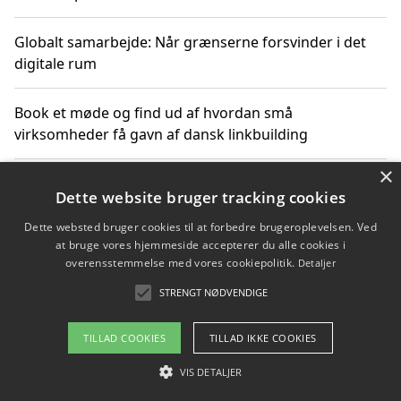
Globalt samarbejde: Når grænserne forsvinder i det
digitale rum
Book et møde og find ud af hvordan små
virksomheder få gavn af dansk linkbuilding
×
Hold et online møde med en potentiel SEO-konsulent
Dette website bruger tracking cookies
får du indgår et samarbejde
Dette websted bruger cookies til at forbedre brugeroplevelsen. Ved
at bruge vores hjemmeside accepterer du alle cookies i
Hold et møde med en WordPress ekspert og vælg den
overensstemmelse med vores cookiepolitik.
Detaljer
mest professionelle til at vedligeholde din løsning
STRENGT NØDVENDIGE
TILLAD COOKIES
TILLAD IKKE COOKIES
Copyright 2026 - Pilanto Aps
VIS DETALJER
Om / kontakt
Blog
Betingelser