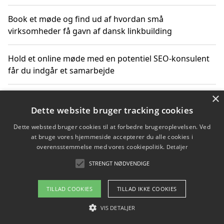
Book et møde og find ud af hvordan små
virksomheder få gavn af dansk linkbuilding
Hold et online møde med en potentiel SEO-konsulent
får du indgår et samarbejde
×
Hold et møde med en WordPress ekspert og vælg den
mest professionelle til at vedligeholde din løsning
Dette website bruger tracking cookies
Dette websted bruger cookies til at forbedre brugeroplevelsen. Ved
at bruge vores hjemmeside accepterer du alle cookies i
overensstemmelse med vores cookiepolitik.
Detaljer
Copyright 2026 - Pilanto Aps
STRENGT NØDVENDIGE
Om / kontakt
Blog
Betingelser
TILLAD COOKIES
TILLAD IKKE COOKIES
VIS DETALJER