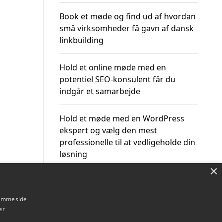
Book et møde og find ud af hvordan
små virksomheder få gavn af dansk
linkbuilding
Hold et online møde med en
potentiel SEO-konsulent får du
indgår et samarbejde
Hold et møde med en WordPress
ekspert og vælg den mest
professionelle til at vedligeholde din
løsning
×
hjemmeside
er
Om / kontakt
Blog
Betingelser