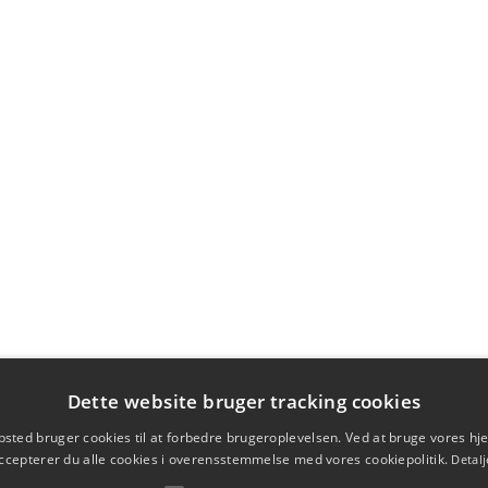
Dette website bruger tracking cookies
sted bruger cookies til at forbedre brugeroplevelsen. Ved at bruge vores 
ccepterer du alle cookies i overensstemmelse med vores cookiepolitik.
Detalj