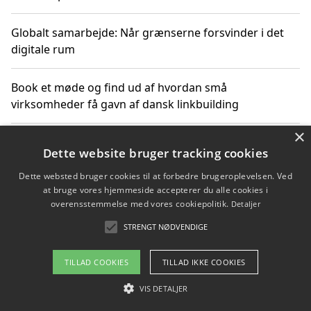
Globalt samarbejde: Når grænserne forsvinder i det
digitale rum
Book et møde og find ud af hvordan små
virksomheder få gavn af dansk linkbuilding
×
Hold et online møde med en potentiel SEO-konsulent
Dette website bruger tracking cookies
får du indgår et samarbejde
Dette websted bruger cookies til at forbedre brugeroplevelsen. Ved
at bruge vores hjemmeside accepterer du alle cookies i
Hold et møde med en WordPress ekspert og vælg den
overensstemmelse med vores cookiepolitik.
Detaljer
mest professionelle til at vedligeholde din løsning
STRENGT NØDVENDIGE
TILLAD COOKIES
TILLAD IKKE COOKIES
Copyright 2026 - Pilanto Aps
VIS DETALJER
Om / kontakt
Blog
Betingelser