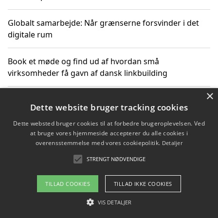
Globalt samarbejde: Når grænserne forsvinder i det
digitale rum
Book et møde og find ud af hvordan små
virksomheder få gavn af dansk linkbuilding
×
Hold et online møde med en potentiel SEO-konsulent
Dette website bruger tracking cookies
får du indgår et samarbejde
Dette websted bruger cookies til at forbedre brugeroplevelsen. Ved
at bruge vores hjemmeside accepterer du alle cookies i
Hold et møde med en WordPress ekspert og vælg den
overensstemmelse med vores cookiepolitik.
Detaljer
mest professionelle til at vedligeholde din løsning
STRENGT NØDVENDIGE
TILLAD COOKIES
TILLAD IKKE COOKIES
Copyright 2026 - Pilanto Aps
VIS DETALJER
Om / kontakt
Blog
Betingelser