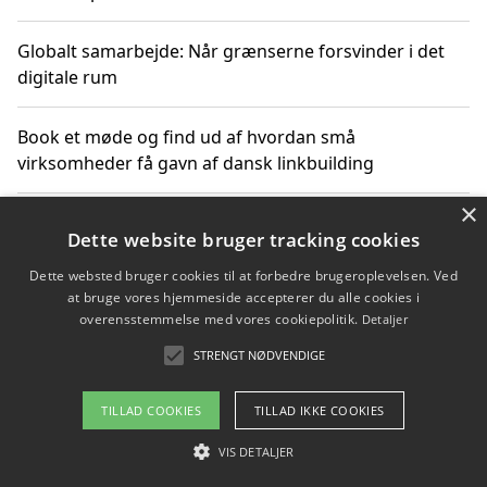
Globalt samarbejde: Når grænserne forsvinder i det
digitale rum
Book et møde og find ud af hvordan små
virksomheder få gavn af dansk linkbuilding
×
Hold et online møde med en potentiel SEO-konsulent
Dette website bruger tracking cookies
får du indgår et samarbejde
Dette websted bruger cookies til at forbedre brugeroplevelsen. Ved
at bruge vores hjemmeside accepterer du alle cookies i
Hold et møde med en WordPress ekspert og vælg den
overensstemmelse med vores cookiepolitik.
Detaljer
mest professionelle til at vedligeholde din løsning
STRENGT NØDVENDIGE
TILLAD COOKIES
TILLAD IKKE COOKIES
Copyright 2026 - Pilanto Aps
VIS DETALJER
Om / kontakt
Blog
Betingelser