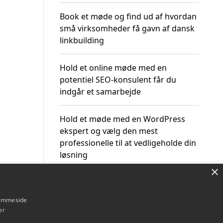
Book et møde og find ud af hvordan
små virksomheder få gavn af dansk
linkbuilding
Hold et online møde med en
potentiel SEO-konsulent får du
indgår et samarbejde
Hold et møde med en WordPress
ekspert og vælg den mest
professionelle til at vedligeholde din
løsning
×
hjemmeside
er
Om / kontakt
Blog
Betingelser