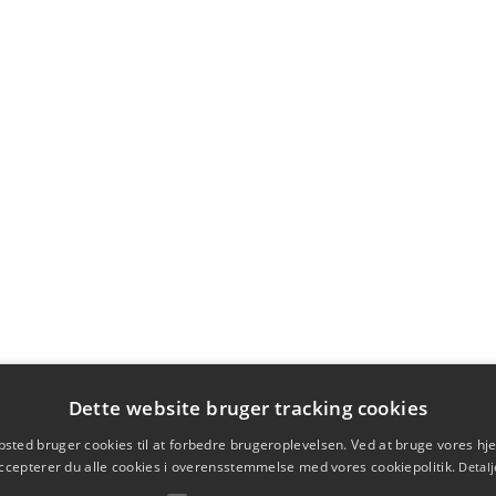
Dette website bruger tracking cookies
sted bruger cookies til at forbedre brugeroplevelsen. Ved at bruge vores 
ccepterer du alle cookies i overensstemmelse med vores cookiepolitik.
Detalj