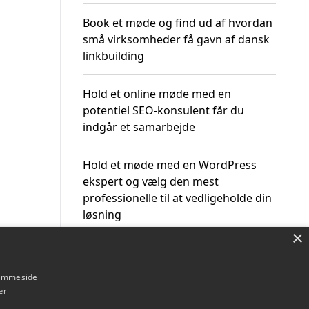
Book et møde og find ud af hvordan
små virksomheder få gavn af dansk
linkbuilding
Hold et online møde med en
potentiel SEO-konsulent får du
indgår et samarbejde
Hold et møde med en WordPress
ekspert og vælg den mest
professionelle til at vedligeholde din
løsning
×
hjemmeside
er
Om / kontakt
Blog
Betingelser