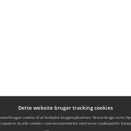
Dette website bruger tracking cookies
sted bruger cookies til at forbedre brugeroplevelsen. Ved at bruge vores 
ccepterer du alle cookies i overensstemmelse med vores cookiepolitik.
Detalj