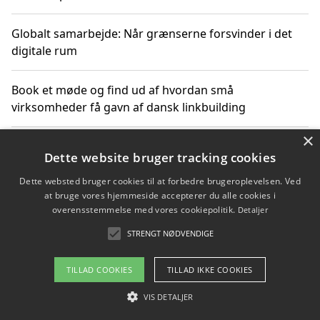
Globalt samarbejde: Når grænserne forsvinder i det
digitale rum
Book et møde og find ud af hvordan små
virksomheder få gavn af dansk linkbuilding
×
Hold et online møde med en potentiel SEO-konsulent
Dette website bruger tracking cookies
får du indgår et samarbejde
Dette websted bruger cookies til at forbedre brugeroplevelsen. Ved
at bruge vores hjemmeside accepterer du alle cookies i
Hold et møde med en WordPress ekspert og vælg den
overensstemmelse med vores cookiepolitik.
Detaljer
mest professionelle til at vedligeholde din løsning
STRENGT NØDVENDIGE
TILLAD COOKIES
TILLAD IKKE COOKIES
Copyright 2026 - Pilanto Aps
VIS DETALJER
Om / kontakt
Blog
Betingelser