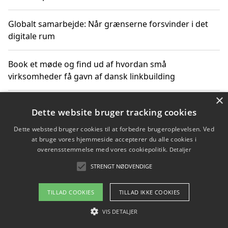
Globalt samarbejde: Når grænserne forsvinder i det
digitale rum
Book et møde og find ud af hvordan små
virksomheder få gavn af dansk linkbuilding
×
Hold et online møde med en potentiel SEO-konsulent
Dette website bruger tracking cookies
får du indgår et samarbejde
Dette websted bruger cookies til at forbedre brugeroplevelsen. Ved
at bruge vores hjemmeside accepterer du alle cookies i
Hold et møde med en WordPress ekspert og vælg den
overensstemmelse med vores cookiepolitik.
Detaljer
mest professionelle til at vedligeholde din løsning
STRENGT NØDVENDIGE
TILLAD COOKIES
TILLAD IKKE COOKIES
Copyright 2026 - Pilanto Aps
VIS DETALJER
Om / kontakt
Blog
Betingelser