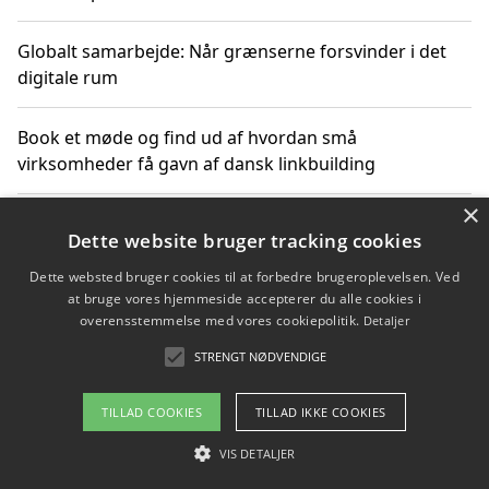
Globalt samarbejde: Når grænserne forsvinder i det
digitale rum
Book et møde og find ud af hvordan små
virksomheder få gavn af dansk linkbuilding
×
Hold et online møde med en potentiel SEO-konsulent
Dette website bruger tracking cookies
får du indgår et samarbejde
Dette websted bruger cookies til at forbedre brugeroplevelsen. Ved
at bruge vores hjemmeside accepterer du alle cookies i
Hold et møde med en WordPress ekspert og vælg den
overensstemmelse med vores cookiepolitik.
Detaljer
mest professionelle til at vedligeholde din løsning
STRENGT NØDVENDIGE
TILLAD COOKIES
TILLAD IKKE COOKIES
Copyright 2026 - Pilanto Aps
VIS DETALJER
Om / kontakt
Blog
Betingelser