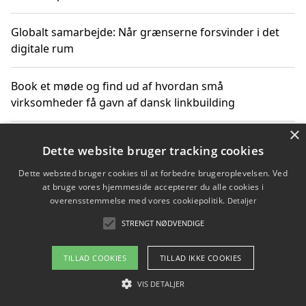
Globalt samarbejde: Når grænserne forsvinder i det
digitale rum
Book et møde og find ud af hvordan små
virksomheder få gavn af dansk linkbuilding
×
Hold et online møde med en potentiel SEO-konsulent
Dette website bruger tracking cookies
får du indgår et samarbejde
Dette websted bruger cookies til at forbedre brugeroplevelsen. Ved
at bruge vores hjemmeside accepterer du alle cookies i
Hold et møde med en WordPress ekspert og vælg den
overensstemmelse med vores cookiepolitik.
Detaljer
mest professionelle til at vedligeholde din løsning
STRENGT NØDVENDIGE
TILLAD COOKIES
TILLAD IKKE COOKIES
Copyright 2026 - Pilanto Aps
VIS DETALJER
Om / kontakt
Blog
Betingelser