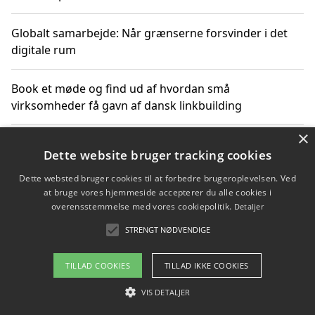
Globalt samarbejde: Når grænserne forsvinder i det
digitale rum
Book et møde og find ud af hvordan små
virksomheder få gavn af dansk linkbuilding
×
Hold et online møde med en potentiel SEO-konsulent
Dette website bruger tracking cookies
får du indgår et samarbejde
Dette websted bruger cookies til at forbedre brugeroplevelsen. Ved
at bruge vores hjemmeside accepterer du alle cookies i
Hold et møde med en WordPress ekspert og vælg den
overensstemmelse med vores cookiepolitik.
Detaljer
mest professionelle til at vedligeholde din løsning
STRENGT NØDVENDIGE
TILLAD COOKIES
TILLAD IKKE COOKIES
Copyright 2026 - Pilanto Aps
VIS DETALJER
Om / kontakt
Blog
Betingelser