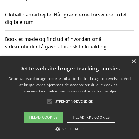
Globalt samarbejde: Når grænserne forsvinder i det
digitale rum
Book et møde og find ud af hvordan små
virksomheder få gavn af dansk linkbuilding
×
Hold et online møde med en potentiel SEO-konsulent
Dette website bruger tracking cookies
får du indgår et samarbejde
Dette websted bruger cookies til at forbedre brugeroplevelsen. Ved
at bruge vores hjemmeside accepterer du alle cookies i
Hold et møde med en WordPress ekspert og vælg den
overensstemmelse med vores cookiepolitik.
Detaljer
mest professionelle til at vedligeholde din løsning
STRENGT NØDVENDIGE
TILLAD COOKIES
TILLAD IKKE COOKIES
Copyright 2026 - Pilanto Aps
VIS DETALJER
Om / kontakt
Blog
Betingelser