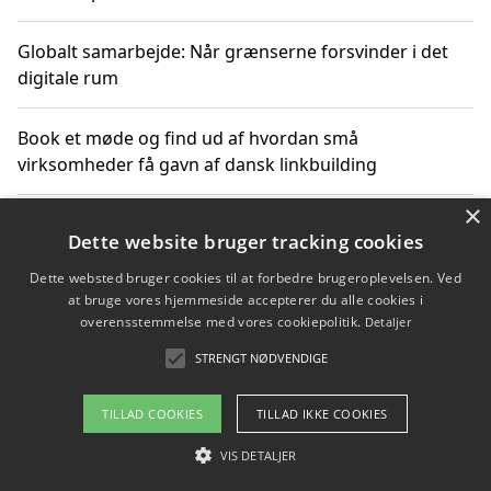
Globalt samarbejde: Når grænserne forsvinder i det
digitale rum
Book et møde og find ud af hvordan små
virksomheder få gavn af dansk linkbuilding
×
Hold et online møde med en potentiel SEO-konsulent
Dette website bruger tracking cookies
får du indgår et samarbejde
Dette websted bruger cookies til at forbedre brugeroplevelsen. Ved
at bruge vores hjemmeside accepterer du alle cookies i
Hold et møde med en WordPress ekspert og vælg den
overensstemmelse med vores cookiepolitik.
Detaljer
mest professionelle til at vedligeholde din løsning
STRENGT NØDVENDIGE
TILLAD COOKIES
TILLAD IKKE COOKIES
Copyright 2026 - Pilanto Aps
VIS DETALJER
Om / kontakt
Blog
Betingelser