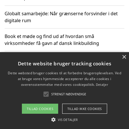
Globalt samarbejde: Når grænserne forsvinder i det
digitale rum
Book et møde og find ud af hvordan små
virksomheder få gavn af dansk linkbuilding
×
Hold et online møde med en potentiel SEO-konsulent
Dette website bruger tracking cookies
får du indgår et samarbejde
Dette websted bruger cookies til at forbedre brugeroplevelsen. Ved
at bruge vores hjemmeside accepterer du alle cookies i
Hold et møde med en WordPress ekspert og vælg den
overensstemmelse med vores cookiepolitik.
Detaljer
mest professionelle til at vedligeholde din løsning
STRENGT NØDVENDIGE
TILLAD COOKIES
TILLAD IKKE COOKIES
Copyright 2026 - Pilanto Aps
VIS DETALJER
Om / kontakt
Blog
Betingelser