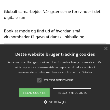
Globalt samarbejde: Når grænserne forsvinder i det
digitale rum
Book et møde og find ud af hvordan små
virksomheder få gavn af dansk linkbuilding
×
Hold et online møde med en potentiel SEO-konsulent
Dette website bruger tracking cookies
får du indgår et samarbejde
Dette websted bruger cookies til at forbedre brugeroplevelsen. Ved
at bruge vores hjemmeside accepterer du alle cookies i
Hold et møde med en WordPress ekspert og vælg den
overensstemmelse med vores cookiepolitik.
Detaljer
mest professionelle til at vedligeholde din løsning
STRENGT NØDVENDIGE
TILLAD COOKIES
TILLAD IKKE COOKIES
Copyright 2026 - Pilanto Aps
VIS DETALJER
Om / kontakt
Blog
Betingelser