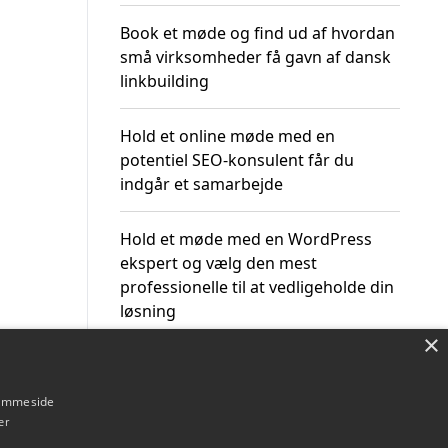
Book et møde og find ud af hvordan
små virksomheder få gavn af dansk
linkbuilding
Hold et online møde med en
potentiel SEO-konsulent får du
indgår et samarbejde
Hold et møde med en WordPress
ekspert og vælg den mest
professionelle til at vedligeholde din
løsning
×
hjemmeside
er
Om / kontakt
Blog
Betingelser