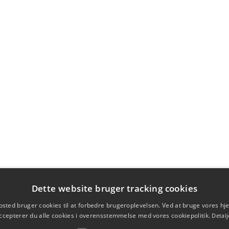
Dette website bruger tracking cookies
sted bruger cookies til at forbedre brugeroplevelsen. Ved at bruge vores 
ccepterer du alle cookies i overensstemmelse med vores cookiepolitik.
Detalj