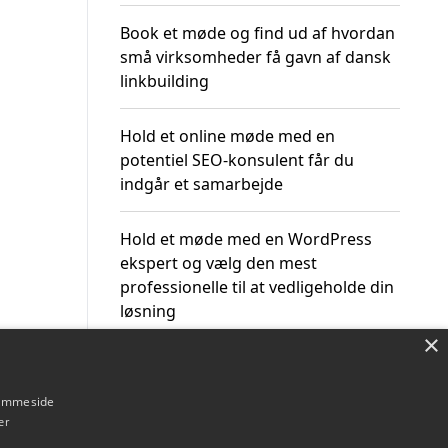
Book et møde og find ud af hvordan
små virksomheder få gavn af dansk
linkbuilding
Hold et online møde med en
potentiel SEO-konsulent får du
indgår et samarbejde
Hold et møde med en WordPress
ekspert og vælg den mest
professionelle til at vedligeholde din
løsning
×
hjemmeside
er
Om / kontakt
Blog
Betingelser