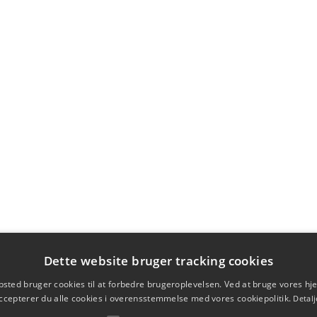
Dette website bruger tracking cookies
sted bruger cookies til at forbedre brugeroplevelsen. Ved at bruge vores 
ccepterer du alle cookies i overensstemmelse med vores cookiepolitik.
Detalj