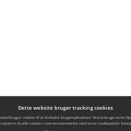
Dette website bruger tracking cookies
sted bruger cookies til at forbedre brugeroplevelsen. Ved at bruge vores 
ccepterer du alle cookies i overensstemmelse med vores cookiepolitik.
Detalj