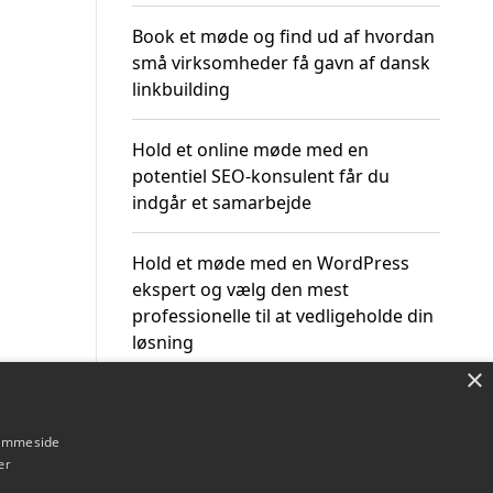
Book et møde og find ud af hvordan
små virksomheder få gavn af dansk
linkbuilding
Hold et online møde med en
potentiel SEO-konsulent får du
indgår et samarbejde
Hold et møde med en WordPress
ekspert og vælg den mest
professionelle til at vedligeholde din
løsning
×
hjemmeside
er
Om / kontakt
Blog
Betingelser