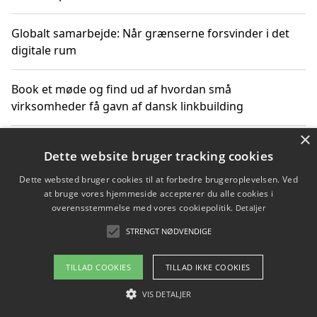
Globalt samarbejde: Når grænserne forsvinder i det
digitale rum
Book et møde og find ud af hvordan små
virksomheder få gavn af dansk linkbuilding
×
Hold et online møde med en potentiel SEO-konsulent
Dette website bruger tracking cookies
får du indgår et samarbejde
Dette websted bruger cookies til at forbedre brugeroplevelsen. Ved
at bruge vores hjemmeside accepterer du alle cookies i
Hold et møde med en WordPress ekspert og vælg den
overensstemmelse med vores cookiepolitik.
Detaljer
mest professionelle til at vedligeholde din løsning
STRENGT NØDVENDIGE
TILLAD COOKIES
TILLAD IKKE COOKIES
Copyright 2026 - Pilanto Aps
VIS DETALJER
Om / kontakt
Blog
Betingelser