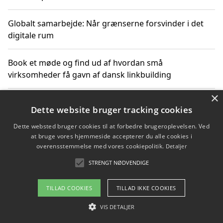
Globalt samarbejde: Når grænserne forsvinder i det
digitale rum
Book et møde og find ud af hvordan små
virksomheder få gavn af dansk linkbuilding
×
Hold et online møde med en potentiel SEO-konsulent
Dette website bruger tracking cookies
får du indgår et samarbejde
Dette websted bruger cookies til at forbedre brugeroplevelsen. Ved
at bruge vores hjemmeside accepterer du alle cookies i
Hold et møde med en WordPress ekspert og vælg den
overensstemmelse med vores cookiepolitik.
Detaljer
mest professionelle til at vedligeholde din løsning
STRENGT NØDVENDIGE
TILLAD COOKIES
TILLAD IKKE COOKIES
Copyright 2026 - Pilanto Aps
VIS DETALJER
Om / kontakt
Blog
Betingelser