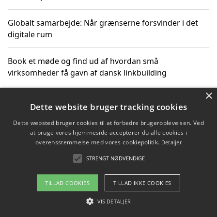
Globalt samarbejde: Når grænserne forsvinder i det
digitale rum
Book et møde og find ud af hvordan små
virksomheder få gavn af dansk linkbuilding
×
Hold et online møde med en potentiel SEO-konsulent
Dette website bruger tracking cookies
får du indgår et samarbejde
Dette websted bruger cookies til at forbedre brugeroplevelsen. Ved
at bruge vores hjemmeside accepterer du alle cookies i
Hold et møde med en WordPress ekspert og vælg den
overensstemmelse med vores cookiepolitik.
Detaljer
mest professionelle til at vedligeholde din løsning
STRENGT NØDVENDIGE
TILLAD COOKIES
TILLAD IKKE COOKIES
Copyright 2026 - Pilanto Aps
VIS DETALJER
Om / kontakt
Blog
Betingelser