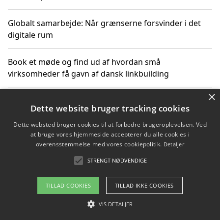
Globalt samarbejde: Når grænserne forsvinder i det
digitale rum
Book et møde og find ud af hvordan små
virksomheder få gavn af dansk linkbuilding
×
Hold et online møde med en potentiel SEO-konsulent
Dette website bruger tracking cookies
får du indgår et samarbejde
Dette websted bruger cookies til at forbedre brugeroplevelsen. Ved
at bruge vores hjemmeside accepterer du alle cookies i
Hold et møde med en WordPress ekspert og vælg den
overensstemmelse med vores cookiepolitik.
Detaljer
mest professionelle til at vedligeholde din løsning
STRENGT NØDVENDIGE
TILLAD COOKIES
TILLAD IKKE COOKIES
Copyright 2026 - Pilanto Aps
VIS DETALJER
Om / kontakt
Blog
Betingelser