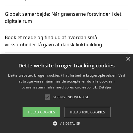
Globalt samarbejde: Når grænserne forsvinder i det
digitale rum
Book et møde og find ud af hvordan små
virksomheder få gavn af dansk linkbuilding
×
Hold et online møde med en potentiel SEO-konsulent
Dette website bruger tracking cookies
får du indgår et samarbejde
Dette websted bruger cookies til at forbedre brugeroplevelsen. Ved
at bruge vores hjemmeside accepterer du alle cookies i
Hold et møde med en WordPress ekspert og vælg den
overensstemmelse med vores cookiepolitik.
Detaljer
mest professionelle til at vedligeholde din løsning
STRENGT NØDVENDIGE
TILLAD COOKIES
TILLAD IKKE COOKIES
Copyright 2026 - Pilanto Aps
VIS DETALJER
Om / kontakt
Blog
Betingelser