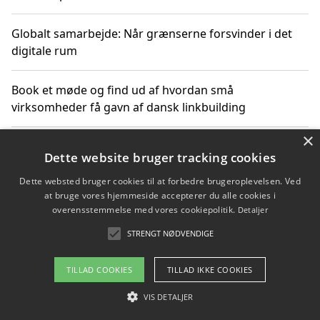
Globalt samarbejde: Når grænserne forsvinder i det
digitale rum
Book et møde og find ud af hvordan små
virksomheder få gavn af dansk linkbuilding
×
Hold et online møde med en potentiel SEO-konsulent
Dette website bruger tracking cookies
får du indgår et samarbejde
Dette websted bruger cookies til at forbedre brugeroplevelsen. Ved
at bruge vores hjemmeside accepterer du alle cookies i
Hold et møde med en WordPress ekspert og vælg den
overensstemmelse med vores cookiepolitik.
Detaljer
mest professionelle til at vedligeholde din løsning
STRENGT NØDVENDIGE
TILLAD COOKIES
TILLAD IKKE COOKIES
Copyright 2026 - Pilanto Aps
VIS DETALJER
Om / kontakt
Blog
Betingelser