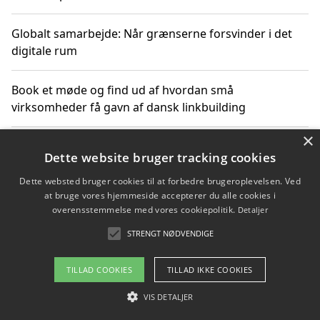
Globalt samarbejde: Når grænserne forsvinder i det
digitale rum
Book et møde og find ud af hvordan små
virksomheder få gavn af dansk linkbuilding
×
Hold et online møde med en potentiel SEO-konsulent
Dette website bruger tracking cookies
får du indgår et samarbejde
Dette websted bruger cookies til at forbedre brugeroplevelsen. Ved
at bruge vores hjemmeside accepterer du alle cookies i
Hold et møde med en WordPress ekspert og vælg den
overensstemmelse med vores cookiepolitik.
Detaljer
mest professionelle til at vedligeholde din løsning
STRENGT NØDVENDIGE
TILLAD COOKIES
TILLAD IKKE COOKIES
Copyright 2026 - Pilanto Aps
VIS DETALJER
Om / kontakt
Blog
Betingelser